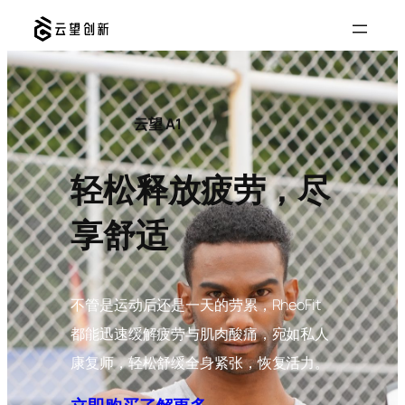
跳
至
内
容
云望 A1
轻松释放疲劳，尽
享舒适
不管是运动后还是一天的劳累，RheoFit
都能迅速缓解疲劳与肌肉酸痛，宛如私人
康复师，轻松舒缓全身紧张，恢复活力。