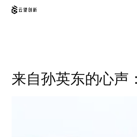
跳
至
内
容
来自孙英东的心声