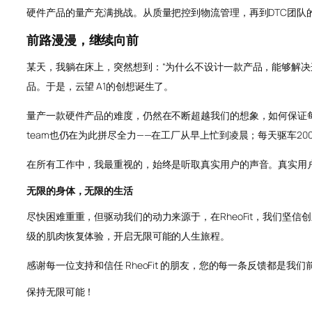
硬件产品的量产充满挑战。从质量把控到物流管理，再到DTC团队
前路漫漫，继续向前
某天，我躺在床上，突然想到：“为什么不设计一款产品，能够解
品。于是，云望 A1的创想诞生了。
量产一款硬件产品的难度，仍然在不断超越我们的想象，如何保证每一
team也仍在为此拼尽全力——在工厂从早上忙到凌晨；每天驱车
在所有工作中，我最重视的，始终是听取真实用户的声音。真实用户
无限的身体，无限的生活
尽快困难重重，但驱动我们的动力来源于，在RheoFit，我们坚信创新能够
级的肌肉恢复体验，开启无限可能的人生旅程。
感谢每一位支持和信任 RheoFit 的朋友，您的每一条反馈都
保持无限可能！