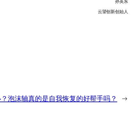
孙英东
云望创新创始人
办？泡沫轴真的是自我恢复的好帮手吗？
→